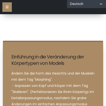
Einführung in die Veränderung der
Körpertypen von Models
Ändern Sie die Form des Gesichts und der Muskeln
mit dem Tag "Morphing".
・Anpassen von Kopf und Körper mit dem Tag
"Skalieren". (Perfektionieren Sie Ihren Körpertyp im
Detailanpassungsmodus, nachdem Sie grobe
as
Änderungen im einfachen Anpassungsmodus