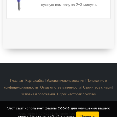
нужную вам позу за 2-3 минуты.
Главная
|
Карта сайта
|
Условия использования
|
Положение о
конфиденциальности
|
Отказ от ответственности
|
Свяжитесь с нами
|
Условия и положения
|
Сброс настроек cookies
Этот сайт использует файлы cookie для улучшения вашего
Copyrights © 2011-2025 All Rights Reserved by Terawell
опыта. Вы согласны?
Отклонить
Принять