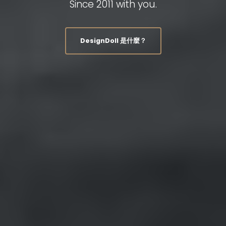
Since 2011 with you.
DesignDoll 是什麼？