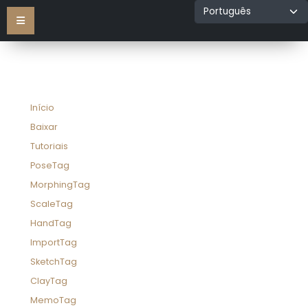
Início
Baixar
Tutoriais
PoseTag
MorphingTag
ScaleTag
HandTag
ImportTag
SketchTag
ClayTag
MemoTag